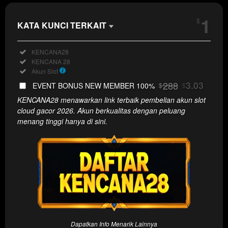
1
$
KATA KUNCI TERKAIT
KATA
Included:
KENCANA28
KUNCI
Included:
KENCANA 28
TERKAIT
Included:
Akun Slot
SELECTED
1
288
3.03
EVENT BONUS NEW MEMBER 100%
$
$
$
KENCANA28 menawarkan link terbaik pembelian akun slot
Use, by
cloud gacor 2026. Akun berkualitas dengan peluang
you or
menang tinggi hanya di sini.
one
client, in
a single
end
product
which
end
users
are not
charged
Dapatkan Info Menarik Lainnya