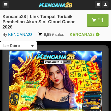
Kencana28 | Link Tempat Terbaik
1
$
Pembelian Akun Slot Cloud Gacor
2026
By
KENCANA28
9,999
sales
KENCANA28
Item Details